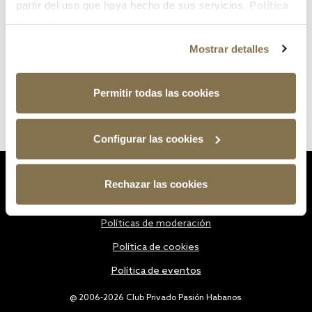
partir del uso que haya hecho de sus servicios.
Política
de cookies
Mostrar detalles
Permitir todas las cookies
Configurar las cookies
Estatutos
Rechazar las cookies
Política de privacidad
Políticas de moderación
Política de cookies
Política de eventos
@ 2006-2026 Club Privado Pasión Habanos.