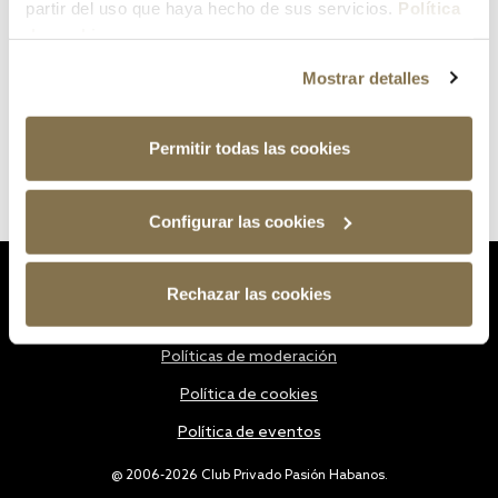
partir del uso que haya hecho de sus servicios.
Política
de cookies
Mostrar detalles
Permitir todas las cookies
Configurar las cookies
Estatutos
Rechazar las cookies
Política de privacidad
Políticas de moderación
Política de cookies
Política de eventos
@ 2006-2026 Club Privado Pasión Habanos.