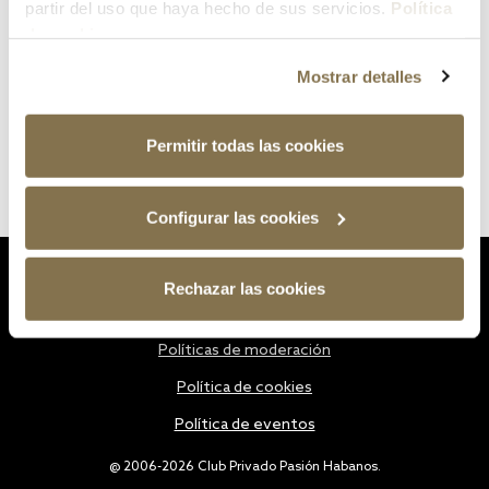
partir del uso que haya hecho de sus servicios.
Política
de cookies
Mostrar detalles
Permitir todas las cookies
Configurar las cookies
Estatutos
Rechazar las cookies
Política de privacidad
Políticas de moderación
Política de cookies
Política de eventos
@ 2006-2026 Club Privado Pasión Habanos.