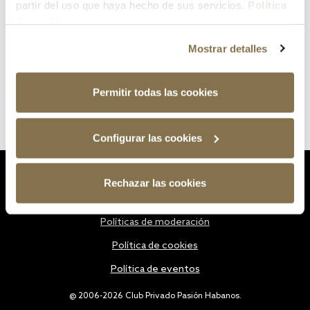
partir del uso que haya hecho de sus servicios.
Política
de cookies
Mostrar detalles
Permitir todas las cookies
Configurar las cookies
Estatutos
Rechazar las cookies
Política de privacidad
Políticas de moderación
Política de cookies
Política de eventos
@ 2006-2026 Club Privado Pasión Habanos.