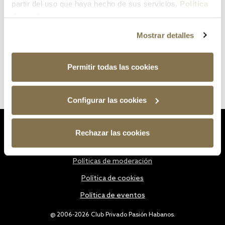
partir del uso que haya hecho de sus servicios.
Política
de cookies
Mostrar detalles
Permitir todas las cookies
Configurar las cookies
Estatutos
Rechazar las cookies
Política de privacidad
Políticas de moderación
Política de cookies
Política de eventos
@ 2006-2026 Club Privado Pasión Habanos.