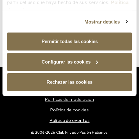
partir del uso que haya hecho de sus servicios.
Política
de cookies
Mostrar detalles
Permitir todas las cookies
Configurar las cookies
Estatutos
Rechazar las cookies
Política de privacidad
Políticas de moderación
Política de cookies
Política de eventos
@ 2006-2026 Club Privado Pasión Habanos.