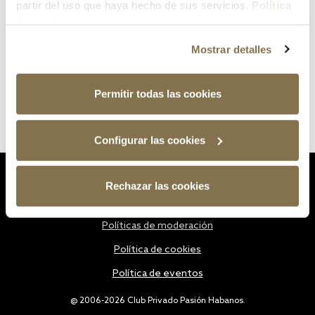
partir del uso que haya hecho de sus servicios.
Política
de cookies
Mostrar detalles
Permitir todas las cookies
Configurar las cookies
Estatutos
Rechazar las cookies
Política de privacidad
Políticas de moderación
Política de cookies
Política de eventos
@ 2006-2026 Club Privado Pasión Habanos.