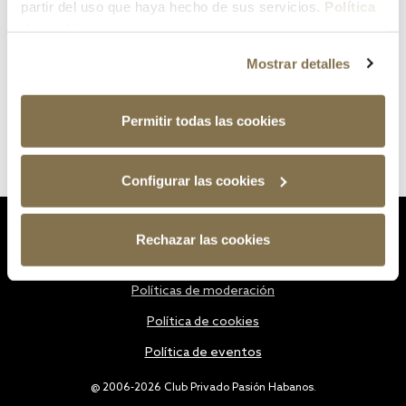
partir del uso que haya hecho de sus servicios.
Política
de cookies
Mostrar detalles
Permitir todas las cookies
Configurar las cookies
Estatutos
Rechazar las cookies
Política de privacidad
Políticas de moderación
Política de cookies
Política de eventos
@ 2006-2026 Club Privado Pasión Habanos.