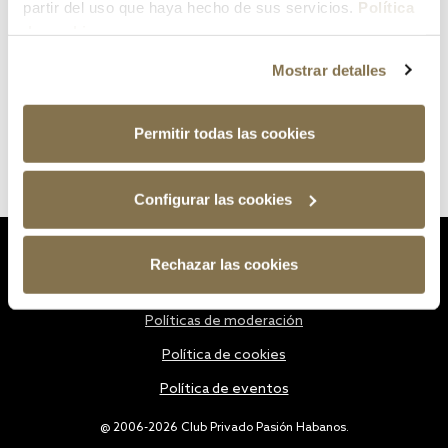
partir del uso que haya hecho de sus servicios.
Política
de cookies
Mostrar detalles
Permitir todas las cookies
Configurar las cookies
Estatutos
Rechazar las cookies
Política de privacidad
Políticas de moderación
Política de cookies
Política de eventos
@ 2006-2026 Club Privado Pasión Habanos.