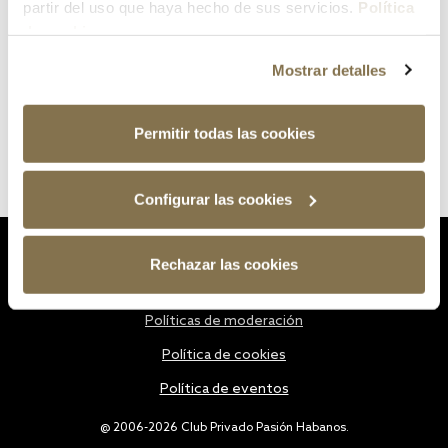
partir del uso que haya hecho de sus servicios.
Política
de cookies
Mostrar detalles
Permitir todas las cookies
Configurar las cookies
Estatutos
Rechazar las cookies
Política de privacidad
Políticas de moderación
Política de cookies
Política de eventos
@ 2006-2026 Club Privado Pasión Habanos.