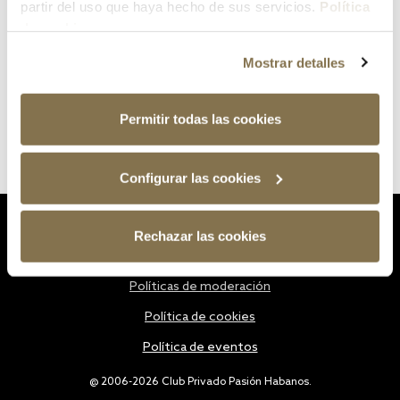
partir del uso que haya hecho de sus servicios.
Política
de cookies
Mostrar detalles
Permitir todas las cookies
Configurar las cookies
Estatutos
Rechazar las cookies
Política de privacidad
Políticas de moderación
Política de cookies
Política de eventos
@ 2006-2026 Club Privado Pasión Habanos.