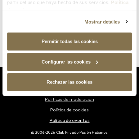
partir del uso que haya hecho de sus servicios.
Política
de cookies
Mostrar detalles
Permitir todas las cookies
Configurar las cookies
Estatutos
Rechazar las cookies
Política de privacidad
Políticas de moderación
Política de cookies
Política de eventos
@ 2006-2026 Club Privado Pasión Habanos.