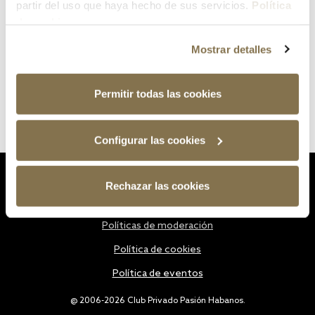
partir del uso que haya hecho de sus servicios.
Política
de cookies
Mostrar detalles
Permitir todas las cookies
Configurar las cookies
Estatutos
Rechazar las cookies
Política de privacidad
Políticas de moderación
Política de cookies
Política de eventos
@ 2006-2026 Club Privado Pasión Habanos.