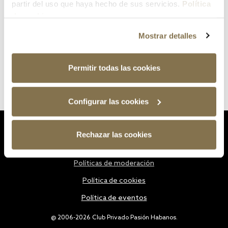
partir del uso que haya hecho de sus servicios.
Política
de cookies
Mostrar detalles
Permitir todas las cookies
Configurar las cookies
Estatutos
Rechazar las cookies
Política de privacidad
Políticas de moderación
Política de cookies
Política de eventos
@ 2006-2026 Club Privado Pasión Habanos.