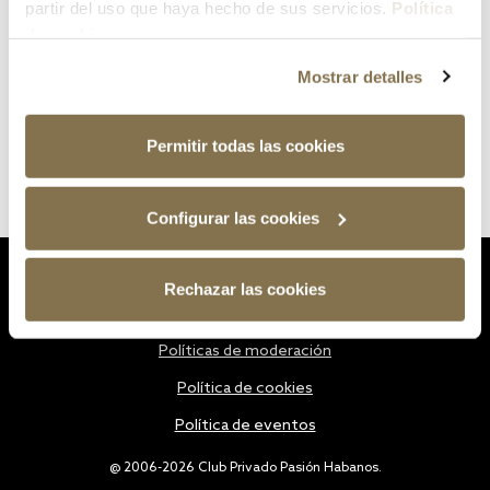
partir del uso que haya hecho de sus servicios.
Política
de cookies
Mostrar detalles
Permitir todas las cookies
Configurar las cookies
Estatutos
Rechazar las cookies
Política de privacidad
Políticas de moderación
Política de cookies
Política de eventos
@ 2006-2026 Club Privado Pasión Habanos.