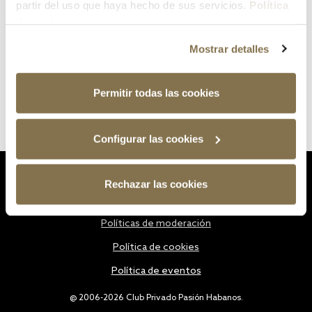
partir del uso que haya hecho de sus servicios.
Política
de cookies
Mostrar detalles
Permitir todas las cookies
Configurar las cookies
Estatutos
Rechazar las cookies
Política de privacidad
Políticas de moderación
Política de cookies
Política de eventos
@ 2006-2026 Club Privado Pasión Habanos.