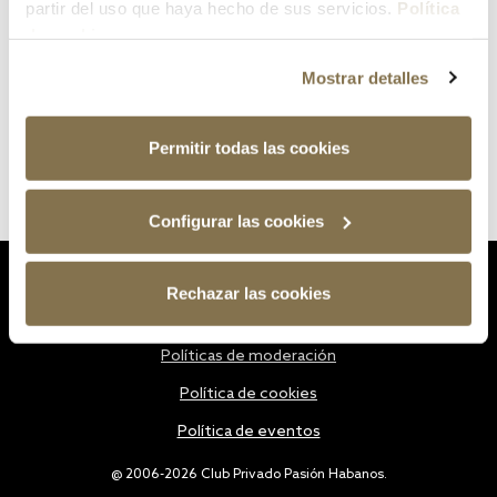
partir del uso que haya hecho de sus servicios.
Política
de cookies
Mostrar detalles
Permitir todas las cookies
Configurar las cookies
Estatutos
Rechazar las cookies
Política de privacidad
Políticas de moderación
Política de cookies
Política de eventos
@ 2006-2026 Club Privado Pasión Habanos.