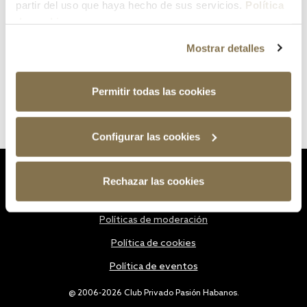
partir del uso que haya hecho de sus servicios.
Política
de cookies
Mostrar detalles
Permitir todas las cookies
Configurar las cookies
Estatutos
Rechazar las cookies
Política de privacidad
Políticas de moderación
Política de cookies
Política de eventos
@ 2006-2026 Club Privado Pasión Habanos.