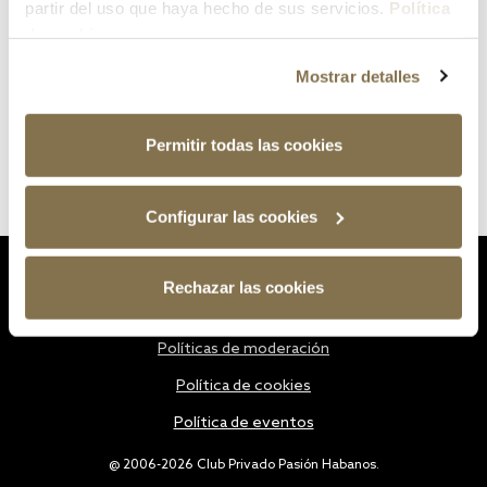
partir del uso que haya hecho de sus servicios.
Política
de cookies
Mostrar detalles
Permitir todas las cookies
Configurar las cookies
Estatutos
Rechazar las cookies
Política de privacidad
Políticas de moderación
Política de cookies
Política de eventos
@ 2006-2026 Club Privado Pasión Habanos.