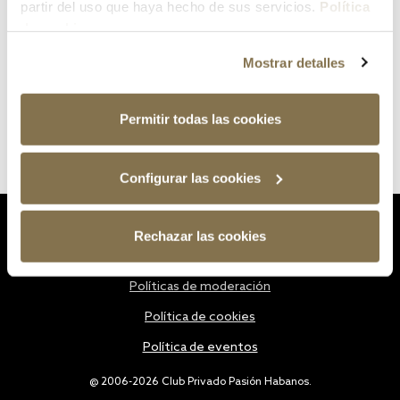
partir del uso que haya hecho de sus servicios.
Política
de cookies
Mostrar detalles
Permitir todas las cookies
Configurar las cookies
Estatutos
Rechazar las cookies
Política de privacidad
Políticas de moderación
Política de cookies
Política de eventos
@ 2006-2026 Club Privado Pasión Habanos.