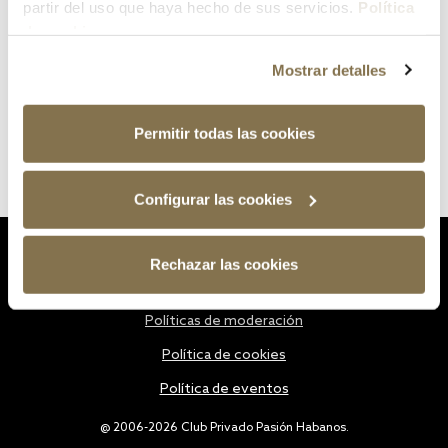
partir del uso que haya hecho de sus servicios.
Política
de cookies
Mostrar detalles
Permitir todas las cookies
Configurar las cookies
Estatutos
Rechazar las cookies
Política de privacidad
Políticas de moderación
Política de cookies
Política de eventos
@ 2006-2026 Club Privado Pasión Habanos.