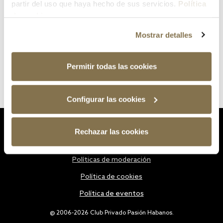
partir del uso que haya hecho de sus servicios.
Política
de cookies
Mostrar detalles
Permitir todas las cookies
Configurar las cookies
Estatutos
Rechazar las cookies
Política de privacidad
Políticas de moderación
Política de cookies
Política de eventos
@ 2006-2026 Club Privado Pasión Habanos.