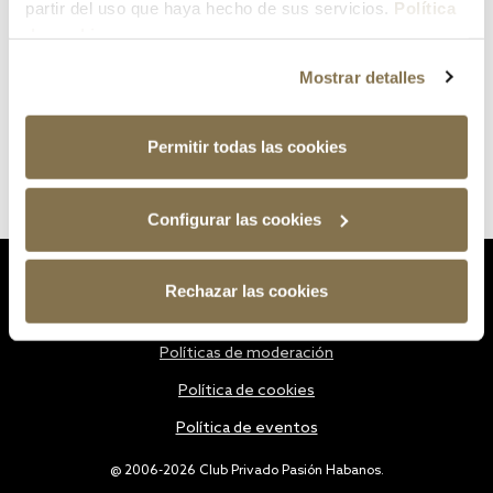
partir del uso que haya hecho de sus servicios.
Política
de cookies
Mostrar detalles
Permitir todas las cookies
Configurar las cookies
Estatutos
Rechazar las cookies
Política de privacidad
Políticas de moderación
Política de cookies
Política de eventos
@ 2006-2026 Club Privado Pasión Habanos.