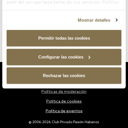
partir del uso que haya hecho de sus servicios.
Política
de cookies
Mostrar detalles
Permitir todas las cookies
Configurar las cookies
Estatutos
Rechazar las cookies
Política de privacidad
Políticas de moderación
Política de cookies
Política de eventos
@ 2006-2026 Club Privado Pasión Habanos.