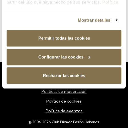
partir del uso que haya hecho de sus servicios.
Política
de cookies
Mostrar detalles
Permitir todas las cookies
Configurar las cookies
Estatutos
Rechazar las cookies
Política de privacidad
Políticas de moderación
Política de cookies
Política de eventos
@ 2006-2026 Club Privado Pasión Habanos.