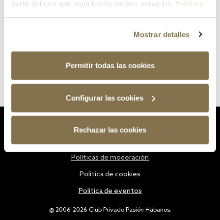
partir del uso que haya hecho de sus servicios.
Política
de cookies
Mostrar detalles
Permitir todas las cookies
Configurar las cookies
Estatutos
Rechazar las cookies
Política de privacidad
Políticas de moderación
Política de cookies
Política de eventos
@ 2006-2026 Club Privado Pasión Habanos.