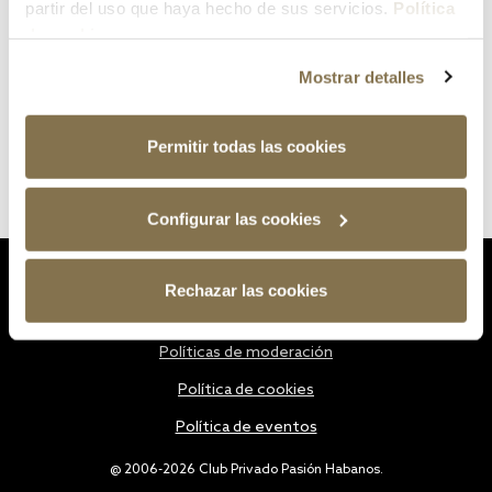
partir del uso que haya hecho de sus servicios.
Política
de cookies
Mostrar detalles
Permitir todas las cookies
Configurar las cookies
Estatutos
Rechazar las cookies
Política de privacidad
Políticas de moderación
Política de cookies
Política de eventos
@ 2006-2026 Club Privado Pasión Habanos.