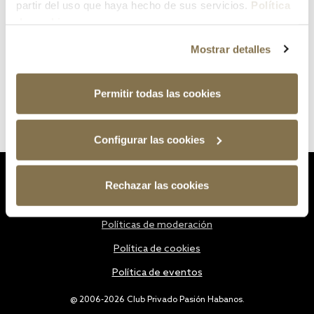
partir del uso que haya hecho de sus servicios.
Política
de cookies
Mostrar detalles
Permitir todas las cookies
Configurar las cookies
Estatutos
Rechazar las cookies
Política de privacidad
Políticas de moderación
Política de cookies
Política de eventos
@ 2006-2026 Club Privado Pasión Habanos.