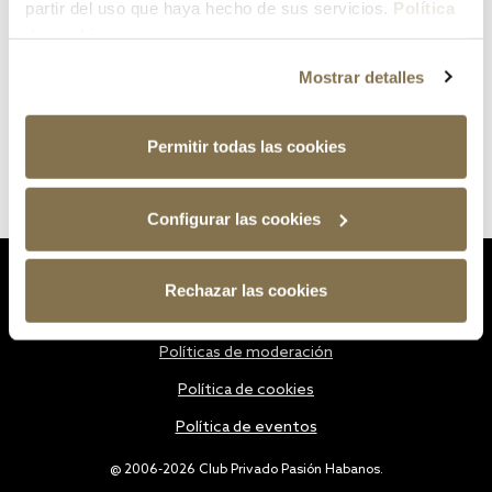
partir del uso que haya hecho de sus servicios.
Política
de cookies
Mostrar detalles
Permitir todas las cookies
Configurar las cookies
Estatutos
Rechazar las cookies
Política de privacidad
Políticas de moderación
Política de cookies
Política de eventos
@ 2006-2026 Club Privado Pasión Habanos.