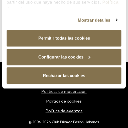
partir del uso que haya hecho de sus servicios.
Política
de cookies
Mostrar detalles
Permitir todas las cookies
Configurar las cookies
Estatutos
Rechazar las cookies
Política de privacidad
Políticas de moderación
Política de cookies
Política de eventos
@ 2006-2026 Club Privado Pasión Habanos.