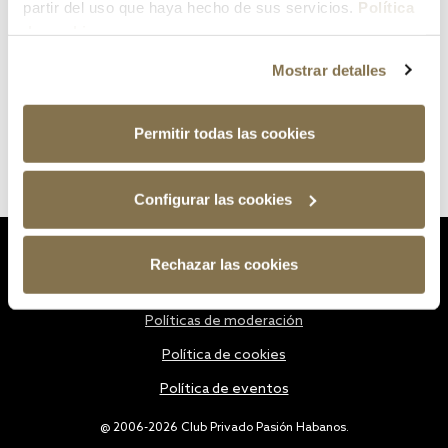
partir del uso que haya hecho de sus servicios.
Política
de cookies
Mostrar detalles
Permitir todas las cookies
Configurar las cookies
Estatutos
Rechazar las cookies
Política de privacidad
Políticas de moderación
Política de cookies
Política de eventos
@ 2006-2026 Club Privado Pasión Habanos.