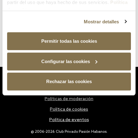
partir del uso que haya hecho de sus servicios.
Política
de cookies
Mostrar detalles
Permitir todas las cookies
Configurar las cookies
Estatutos
Rechazar las cookies
Política de privacidad
Políticas de moderación
Política de cookies
Política de eventos
@ 2006-2026 Club Privado Pasión Habanos.