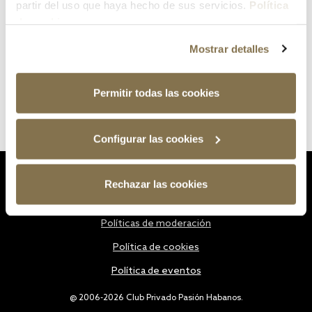
partir del uso que haya hecho de sus servicios.
Política
de cookies
Mostrar detalles
Permitir todas las cookies
Configurar las cookies
Estatutos
Rechazar las cookies
Política de privacidad
Políticas de moderación
Política de cookies
Política de eventos
@ 2006-2026 Club Privado Pasión Habanos.