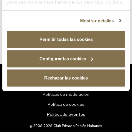
partir del uso que haya hecho de sus servicios.
Política
de cookies
Mostrar detalles
Permitir todas las cookies
Configurar las cookies
Estatutos
Rechazar las cookies
Política de privacidad
Políticas de moderación
Política de cookies
Política de eventos
@ 2006-2026 Club Privado Pasión Habanos.