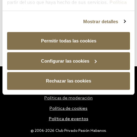
partir del uso que haya hecho de sus servicios.
Política
de cookies
Mostrar detalles
Permitir todas las cookies
Configurar las cookies
Estatutos
Rechazar las cookies
Política de privacidad
Políticas de moderación
Política de cookies
Política de eventos
@ 2006-2026 Club Privado Pasión Habanos.