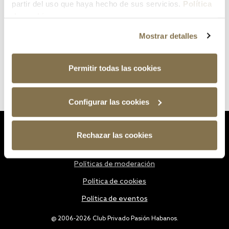
partir del uso que haya hecho de sus servicios.
Política
de cookies
Mostrar detalles
Permitir todas las cookies
Configurar las cookies
Estatutos
Rechazar las cookies
Política de privacidad
Políticas de moderación
Política de cookies
Política de eventos
@ 2006-2026 Club Privado Pasión Habanos.