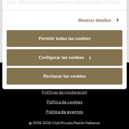
partir del uso que haya hecho de sus servicios.
Política
de cookies
Mostrar detalles
Permitir todas las cookies
Configurar las cookies
Estatutos
Rechazar las cookies
Política de privacidad
Políticas de moderación
Política de cookies
Política de eventos
@ 2006-2026 Club Privado Pasión Habanos.