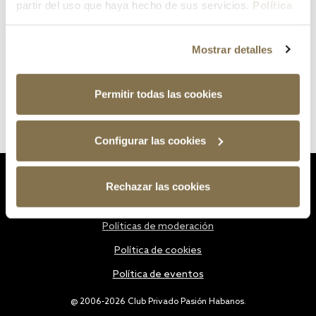
partir del uso que haya hecho de sus servicios.
Política
de cookies
Mostrar detalles
Permitir todas las cookies
Configurar las cookies
Estatutos
Rechazar las cookies
Política de privacidad
Políticas de moderación
Política de cookies
Política de eventos
@ 2006-2026 Club Privado Pasión Habanos.