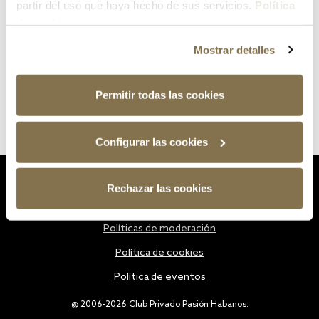
partir del uso que haya hecho de sus servicios.
Política
de cookies
Mostrar detalles
Permitir todas las cookies
Configurar las cookies
Estatutos
Rechazar las cookies
Política de privacidad
Políticas de moderación
Política de cookies
Política de eventos
@ 2006-2026 Club Privado Pasión Habanos.