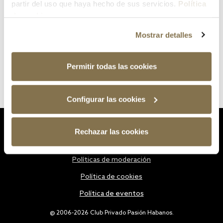
partir del uso que haya hecho de sus servicios.
Política
de cookies
Mostrar detalles
Permitir todas las cookies
Configurar las cookies
Estatutos
Rechazar las cookies
Política de privacidad
Políticas de moderación
Política de cookies
Política de eventos
@ 2006-2026 Club Privado Pasión Habanos.