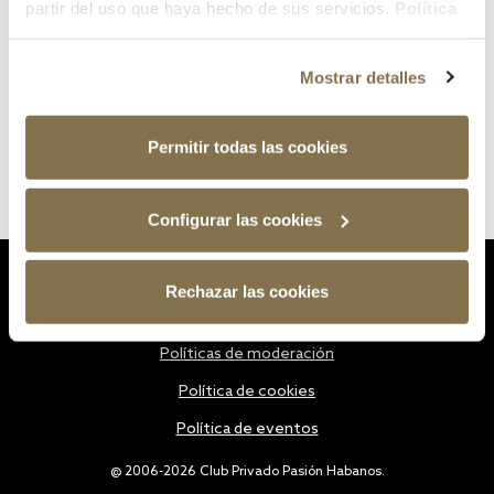
partir del uso que haya hecho de sus servicios.
Política
de cookies
Mostrar detalles
Permitir todas las cookies
Configurar las cookies
Estatutos
Rechazar las cookies
Política de privacidad
Políticas de moderación
Política de cookies
Política de eventos
@ 2006-2026 Club Privado Pasión Habanos.