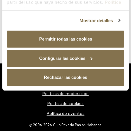
partir del uso que haya hecho de sus servicios.
Política
de cookies
Mostrar detalles
Permitir todas las cookies
Configurar las cookies
Estatutos
Rechazar las cookies
Política de privacidad
Políticas de moderación
Política de cookies
Política de eventos
@ 2006-2026 Club Privado Pasión Habanos.