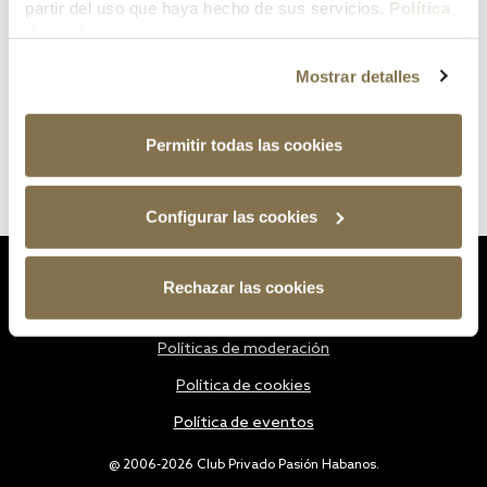
partir del uso que haya hecho de sus servicios.
Política
de cookies
Mostrar detalles
Permitir todas las cookies
Configurar las cookies
Estatutos
Rechazar las cookies
Política de privacidad
Políticas de moderación
Política de cookies
Política de eventos
@ 2006-2026 Club Privado Pasión Habanos.