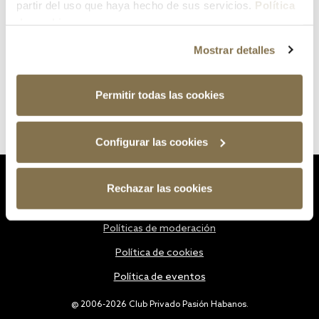
partir del uso que haya hecho de sus servicios.
Política
de cookies
Mostrar detalles
Permitir todas las cookies
Configurar las cookies
Estatutos
Rechazar las cookies
Política de privacidad
Políticas de moderación
Política de cookies
Política de eventos
@ 2006-2026 Club Privado Pasión Habanos.