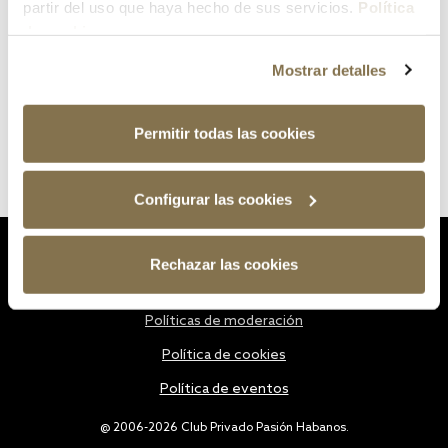
partir del uso que haya hecho de sus servicios.
Política
de cookies
Mostrar detalles
Permitir todas las cookies
Configurar las cookies
Estatutos
Rechazar las cookies
Política de privacidad
Políticas de moderación
Política de cookies
Política de eventos
@ 2006-2026 Club Privado Pasión Habanos.