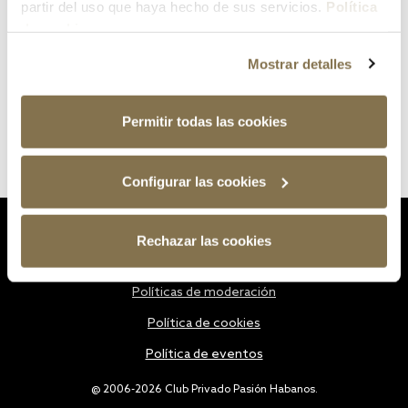
partir del uso que haya hecho de sus servicios.
Política
de cookies
Mostrar detalles
Permitir todas las cookies
Configurar las cookies
Estatutos
Rechazar las cookies
Política de privacidad
Políticas de moderación
Política de cookies
Política de eventos
@ 2006-2026 Club Privado Pasión Habanos.