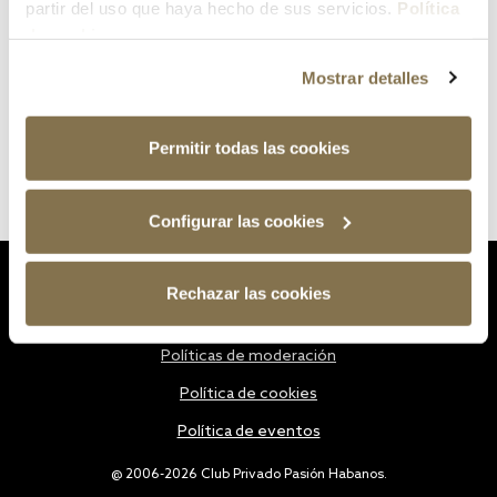
partir del uso que haya hecho de sus servicios.
Política
de cookies
Mostrar detalles
Permitir todas las cookies
Configurar las cookies
Estatutos
Rechazar las cookies
Política de privacidad
Políticas de moderación
Política de cookies
Política de eventos
@ 2006-2026 Club Privado Pasión Habanos.