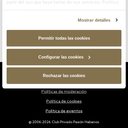
partir del uso que haya hecho de sus servicios.
Política
de cookies
Mostrar detalles
Permitir todas las cookies
Configurar las cookies
Estatutos
Rechazar las cookies
Política de privacidad
Políticas de moderación
Política de cookies
Política de eventos
@ 2006-2026 Club Privado Pasión Habanos.