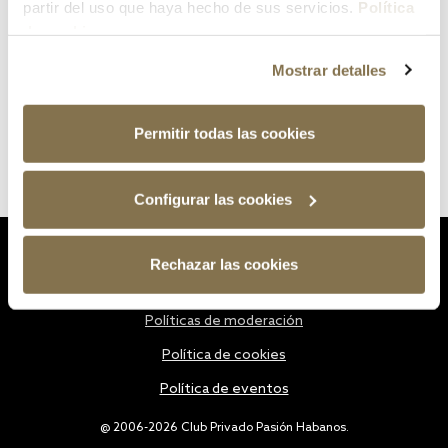
partir del uso que haya hecho de sus servicios.
Política
de cookies
Mostrar detalles
Permitir todas las cookies
Configurar las cookies
Estatutos
Rechazar las cookies
Política de privacidad
Políticas de moderación
Política de cookies
Política de eventos
@ 2006-2026 Club Privado Pasión Habanos.