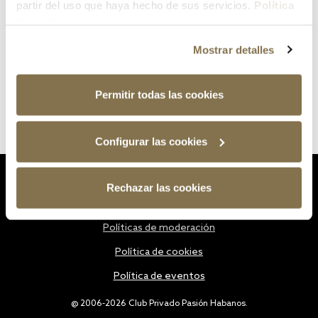
partir del uso que haya hecho de sus servicios.
Política
de cookies
Mostrar detalles
Permitir todas las cookies
Configurar las cookies
Estatutos
Rechazar las cookies
Política de privacidad
Políticas de moderación
Política de cookies
Política de eventos
@ 2006-2026 Club Privado Pasión Habanos.